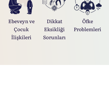
Ebeveyn ve
Dikkat
Öfke
Çocuk
Eksikliği
Problemleri
G
İlişkileri
Sorunları
Bir Psikolog ile
Süreç Nasıl
İlerler?