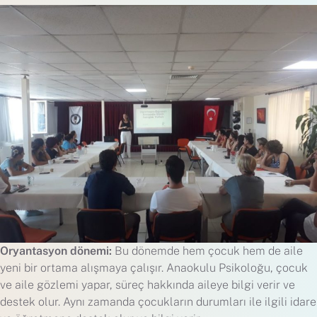
Oryantasyon dönemi:
Bu dönemde hem çocuk hem de aile
yeni bir ortama alışmaya çalışır. Anaokulu Psikoloğu, çocuk
ve aile gözlemi yapar, süreç hakkında aileye bilgi verir ve
destek olur. Aynı zamanda çocukların durumları ile ilgili idare