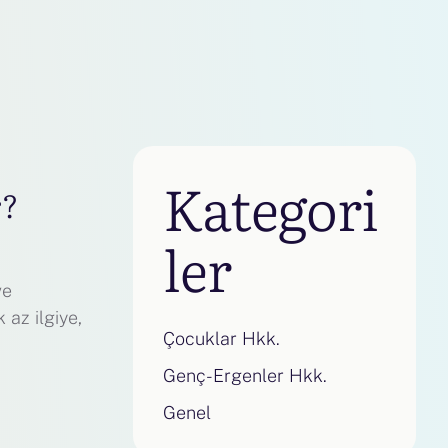
Kategori
r?
ler
ve
 az ilgiye,
Çocuklar Hkk.
Genç-Ergenler Hkk.
Genel